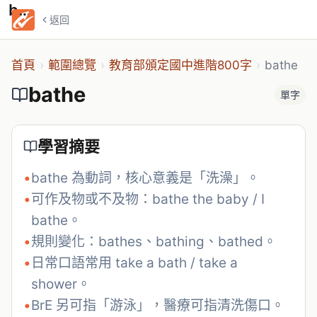
bathe
返回
首頁
›
範圍總覽
›
教育部頒定國中進階800字
›
bathe
bathe
單字
學習摘要
•
bathe 為動詞，核心意義是「洗澡」。
•
可作及物或不及物：bathe the baby / I 
bathe。
•
規則變化：bathes、bathing、bathed。
•
日常口語常用 take a bath / take a 
shower。
•
BrE 另可指「游泳」，醫療可指清洗傷口。