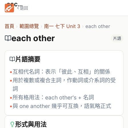
each other
返回
首頁
›
範圍總覽
›
南一 七下 Unit 3
›
each other
each other
片語
片語摘要
•
互相代名詞：表示「彼此、互相」的關係
•
用於複數或複合主詞，作動詞或介系詞的受
詞
•
所有格用法：each other's + 名詞
•
與 one another 幾乎可互換，語氣略正式
形式與用法