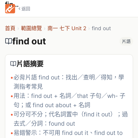
find out
返回
首頁
›
範圍總覽
›
南一 七下 Unit 2
›
find out
find out
片語
片語摘要
•
必背片語 find out：找出／查明／得知，學
測指考常見
•
用法：find out + 名詞／that 子句／wh- 子
句；或 find out about + 名詞
•
可分可不分；代名詞置中（find it out）；過
去式／分詞：found out
•
易錯警示：不可用 find out it、find out to 