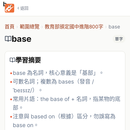
base
返回
首頁
›
範圍總覽
›
教育部頒定國中進階800字
›
base
base
單字
學習摘要
•
base 為名詞，核心意義是「基部」。
•
可數名詞；複數為 bases（發音 /
ˈbeɪsɪz/）。
•
常用片語：the base of + 名詞，指某物的底
部。
•
注意與 based on（根據）區分，勿誤寫為 
base on。