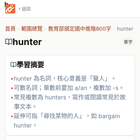
hunter
返回
首頁
›
範圍總覽
›
教育部頒定國中進階800字
›
hunter
hunter
單字
學習摘要
•
hunter 為名詞，核心意義是「獵人」。
•
可數名詞；單數前要加 a/an，複數加 -s。
•
常見複數為 hunters，寫作或閱讀常見於故
事文本。
•
延伸可指「尋找某物的人」，如 bargain 
hunter。