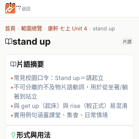
stand up
返回
首頁
›
範圍總覽
›
康軒 七上 Unit 4
›
stand up
stand up
片語
片語摘要
•
常見校園口令：Stand up＝請起立
•
不可分離的不及物片語動詞，用於從坐著/躺
著到站立
•
與 get up（起床）與 rise（較正式）易混淆
•
實用例句涵蓋課堂、集會、日常情境
形式與用法