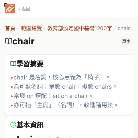
chair
返回
首頁
›
範圍總覽
›
教育部頒定國中基礎1200字
›
chair
chair
單字
學習摘要
•
chair 是名詞，核心意義為「椅子」。
•
為可數名詞：單數 chair，複數 chairs。
•
常與 on 搭配：sit on a chair。
•
亦可指「主席」（名詞），較進階用法。
基本資訊